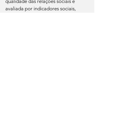
qualidade das relações sociais é 
avaliada por indicadores sociais, 
como o índice de natalidade e de 
mortalidade, dados de saneamento 
básico e de qualidade de vida em 
geral etc.

Marketing político
 - o político num 
regime democrático é um produto e 
para conquistar votos utiliza todas as 
técnicas de marketing.

Marketing agrícola
 - a venda de 
produto e serviços agropecuários 
pode ser regida por técnicas 
mercadológicas como, pesquisas, 
serviços ao cliente etc.
