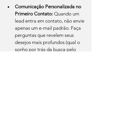
Comunicação Personalizada no 
Primeiro Contato:
 Quando um 
lead entra em contato, não envie 
apenas um e-mail padrão. Faça 
perguntas que revelem seus 
desejos mais profundos (qual o 
sonho por trás da busca pelo 
imóvel?). Personalize a 
mensagem, mencionando pontos 
que você sabe que ressoam com 
ele. A técnica do 
"espelhamento" (usar palavras e 
tom de voz semelhantes aos do 
cliente) pode criar uma conexão 
rápida.
Gestão de Leads com Foco 