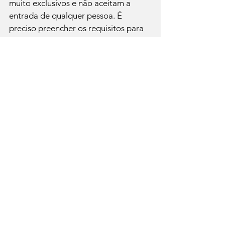
muito exclusivos e não aceitam a 
entrada de qualquer pessoa. É 
preciso preencher os requisitos para 
participar das sessões de coaching 
em grupo. E para isso, pode ser feita 
uma entrevista, preencher pesquisa 
etc.
Esse processo é importante para os 
grupos mais seletos, como o meu, 
porque escolhe as pessoas mais 
empenhadas em conquistar os 
resultados propostos, porém é 
dispensável em grupos que 
abrangem um número muito grande 
de pessoas – que também são mais 
difíceis de trabalhar.