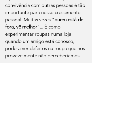
convivência com outras pessoas é tão 
importante para nosso crescimento 
pessoal. Muitas vezes "
quem está de 
fora, vê melhor
"... É como 
experimentar roupas numa loja: 
quando um amigo está conosco, 
poderá ver defeitos na roupa que nós 
provavelmente não perceberíamos. 
Precisamos dos olhos, ouvidos, 
comentários e opiniões das outras 
pessoas assim como precisamos dos 
nossos próprios. 
Não fosse assim, como o cirurgião 
gástrico operaria o próprio 
estômago? Quem estaria no 
confessionário para ouvir a confissão 