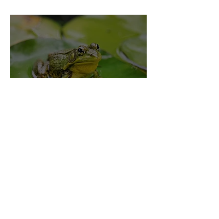
A libélula
O sapo e a água quente