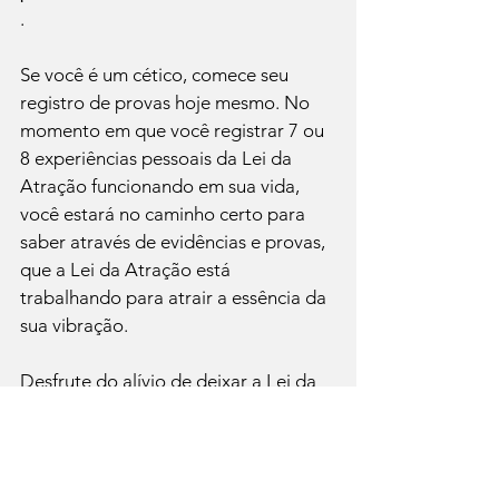
.

Se você é um cético, comece seu 
registro de provas hoje mesmo. No 
momento em que você registrar 7 ou 
8 experiências pessoais da Lei da 
Atração funcionando em sua vida, 
você estará no caminho certo para 
saber através de evidências e provas, 
que a Lei da Atração está 
trabalhando para atrair a essência da 
sua vibração.

Desfrute do alívio de deixar a Lei da 
Atração se organizar, descobrir tudo 
e manifestar seus desejos. Com este 
exercicio da lei da atração você 
estará dando mais atenção aos seus 