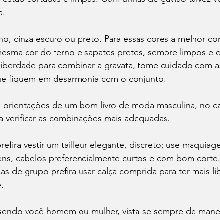
.

ho, cinza escuro ou preto. Para essas cores a melhor c
mesma cor do terno e sapatos pretos, sempre limpos e 
liberdade para combinar a gravata, tome cuidado com a
ue fiquem em desarmonia com o conjunto. 
s orientações de um bom livro de moda masculina, no ca
ra verificar as combinações mais adequadas.

refira vestir um tailleur elegante, discreto; use maquiag
s, cabelos preferencialmente curtos e com bom corte.
cas de grupo prefira usar calça comprida para ter mais li
.

sendo você homem ou mulher, vista-se sempre de maneir