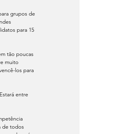
para grupos de 
andes 
idatos para 15 
em tão poucas 
e muito 
encê-los para 
Estará entre 
mpetência 
m de todos 