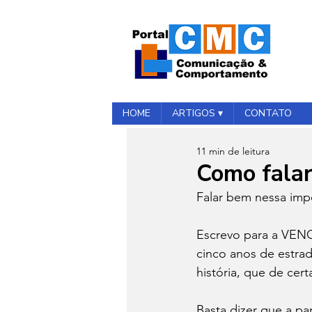
HOME
ARTIGOS ▾
CONTATO
11 min de leitura
Como falar
Falar bem nessa impo
Escrevo para a VENC
cinco anos de estra
história, que de cer
Basta dizer que a par