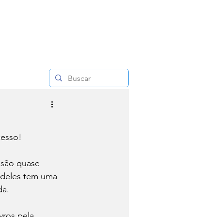
esso!

 são quase 
 deles tem uma 
a. 
vros pela 