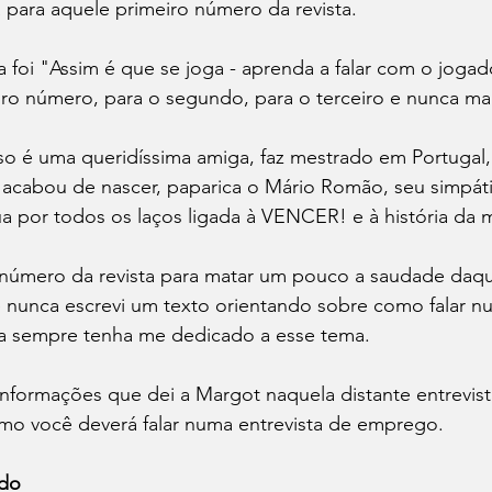
á para aquele primeiro número da revista.

a foi "Assim é que se joga - aprenda a falar com o jogad
iro número, para o segundo, para o terceiro e nunca mai
o é uma queridíssima amiga, faz mestrado em Portugal,
e acabou de nascer, paparica o Mário Romão, seu simpát
a por todos os laços ligada à VENCER! e à história da mi
número da revista para matar um pouco a saudade daque
 nunca escrevi um texto orientando sobre como falar nu
 sempre tenha me dedicado a esse tema. 
nformações que dei a Margot naquela distante entrevista
mo você deverá falar numa entrevista de emprego.

ado