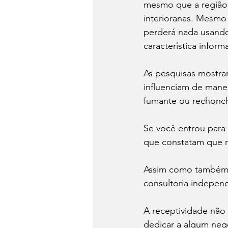
mesmo que a região s
interioranas. Mesmo 
perderá nada usando 
característica informal
As pesquisas mostram
influenciam de manei
fumante ou rechonc
Se você entrou para 
que constatam que m
Assim como também 
consultoria independ
A receptividade não
dedicar a algum negó