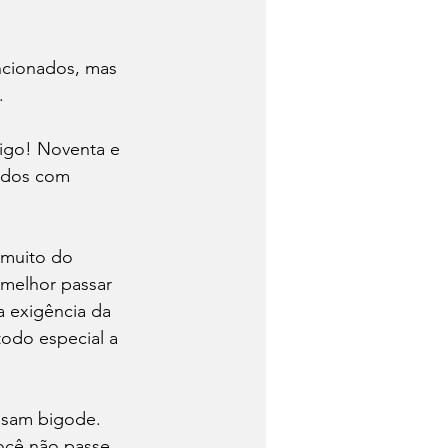
ncionados, mas 


igo! Noventa e 
tados com 
 muito do 
melhor passar 
a exigência da 
odo especial a 
usam bigode. 
você não passe 