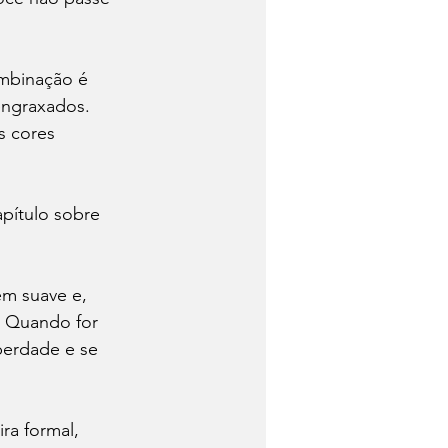
ombinação é 
engraxados. 
s cores 
pítulo sobre 
em suave e, 
 Quando for 
berdade e se 
a formal, 