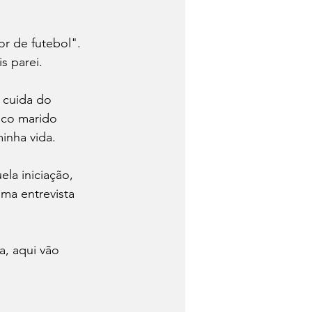
or de futebol". 
s parei. 
 cuida do 
ico marido 
nha vida.

la iniciação, 
ma entrevista 
, aqui vão 