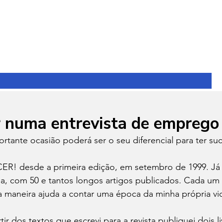
 numa entrevista de emprego
rtante ocasião poderá ser o seu diferencial para ter suc
ER! desde a primeira edição, em setembro de 1999. Já
da, com 50 e tantos longos artigos publicados. Cada um
ta maneira ajuda a contar uma época da minha própria vid
tir dos textos que escrevi para a revista publiquei dois li