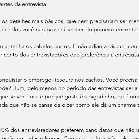
antes da entrevista
s detalhes mais básicos, que nem precisariam ser me
enciados você não passará sequer do primeiro encontro.
mantenha os cabelos curtos. E não adianta discutir com
r cento dos entrevistadores dão preferência a entrevis
conquistar o emprego, tesoura nos cachos. Você precisa
de? Hum, pelo menos no período das entrevistas seria 
i que se você usa é porque gosta do bigodinho, ou é um
da que não se cansa de dizer como ele dá um charme t
 90% dos entrevistadores preferem candidatos que não 
s estão cortadas e limpas. Com unhas de gavião talvez 