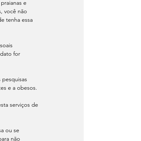
praianas e 
s, você não 
de tenha essa 
soais 
dato for 
 pesquisas 
es e a obesos. 
ta serviços de 
a ou se 
para não 