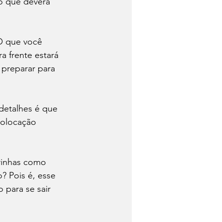
ão que deverá 
O que você 
ra frente estará 
 preparar para 
detalhes é que 
colocação 
rinhas como 
? Pois é, esse 
 para se sair 