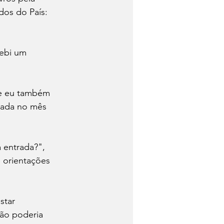
dos do País: 
ebi um 
ue eu também 
nçada no mês 
 entrada?", 
 orientações 
star 
ão poderia 